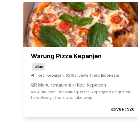
Warung Pizza Kepanjen
Italian
,
Kec. Kepanjen
,
65163
,
Jawa Timur
,
Indonesia
QR Menu restaurant in Kec. Kepanjen
View the menu for
warung-pizza-kepanjen
’s on qr menu
for delivery, dine-out or takeaway.
Vue :
926