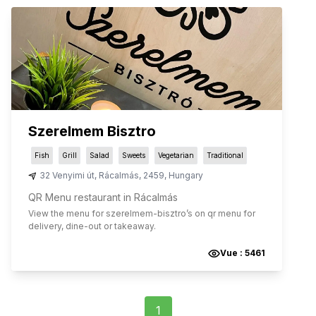
Szerelmem Bisztro
Fish
Grill
Salad
Sweets
Vegetarian
Traditional
32 Venyimi út
,
Rácalmás
,
2459
,
Hungary
QR Menu restaurant in Rácalmás
View the menu for
szerelmem-bisztro
’s on qr menu for
delivery, dine-out or takeaway.
Vue :
5461
1